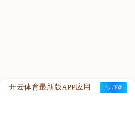
感谢每一位保安员的默默付出，他们在工作岗位上留给开云网页
版·官方站在线登入-开云(中国)坚实而又忙碌的身影，为人民的
安全稳定筑起一道坚实的防线。请让开云网页版·官方站在线登
入-开云(中国)向这些冒雨前行、雨夜坚守在防汛工作一线的保安
员致敬！感谢他们的敬业与坚守，感谢他们对首都的无私奉献！
上一条：
开云网页版·官方站在线登入-开云(中国)党支部参观“没有共产党
就没有新中国”纪念馆
上一条：
心系基层员工，传递企业真情