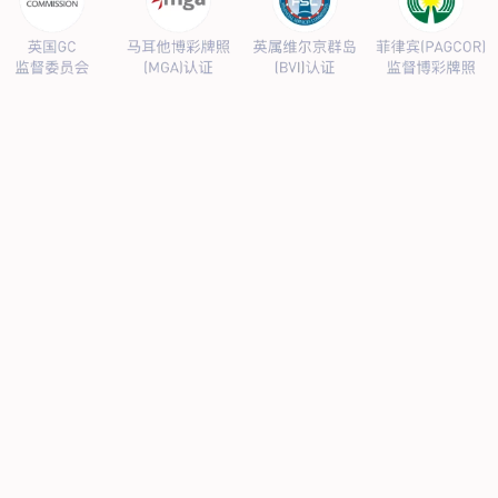
“安全第一，预防为主”的工作方针，第一时间启动防汛应急处置
预案，要求所有人员层层落实防汛责任，积极开展防汛准备及预
防工作。