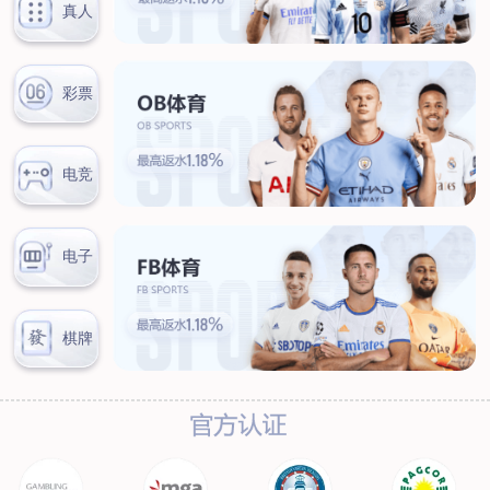
在线留言
诚信为本，以德而立，顾客第一，信誉至上
Honesty, morality, customer first, reputation first
首页
人才招聘
社会招聘
社会招聘
团队风采
开云网页版·官方站在线登入-开云(中国)公司成立于2009年11月
24日，注册资金6080万元，现有员工1000余人，是集保安服务、
安全检查、技术防范、劳务服务、明星护卫等为一体的现代化保
安服务公司。