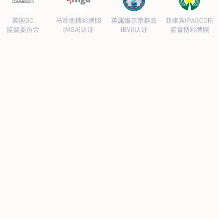
开云网页版·官方站在线登入-开云(中国)在2012年通过ISO9001，
ISO14001，OHSAS18000三个质量体系认证。
公司成立至今，凭借高启端、全方位的服务体现，现代化的管理
手段，已为北京多家政府机关、大型商厦、娱乐中心、高档小区
提供了专业的保安服务、安全检查、技术防范、劳务服务、明星
护卫等服务。
现因公司业务拓展需要，面向全国招聘以下人员：
保安员（每月包食宿3000+补助）
福利待遇：
1、不收取任何费用，包吃包住，工龄满一年有丰厚待遇，带薪
休年假。
2、免费提供：食宿、四季服装、被褥、劳保用品（季度发放牙
刷、毛巾、洗衣粉，洗发水等）及防暑降温食品或用品。
3、年满一年工龄的，单位组织员工春游秋游，节假日发放过节
礼品，过年发放过节费及奖金。
4、工作时间：6-8小时，超过8小时加班费另算。
岗位要求：
1、初步掌握安全警卫技能，服勤于大门前、大厅内、后门及各
指定之警卫岗；
2、服从管理，听从保安经理指令，服勤安全警卫勤务，确保客
户生命与财产安全。