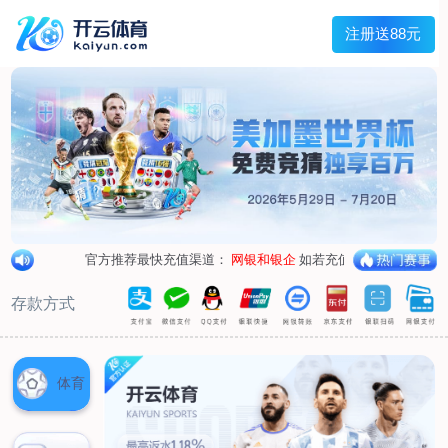
首页
关于我们
董事长致辞
企业简介
企业架构
企业资质
党支部
业务领域
保安服务
安全检查
技术防范
劳务服务
明星护卫
新闻中心
公司动态
行业动态
人才招聘
社会招聘
团队风采
联系我们
联系方式