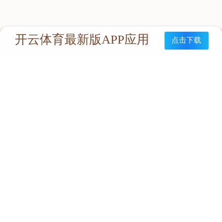
站在线登入-开云(中国)将会以时不我待的紧迫感，舍我其谁的使
命感，与时俱进的责任感，站队首，立潮头，当先锋，以更加昂
扬的姿态，更加振奋的精神，更加稳健的步伐阔步前行。我公司
全体同仁愿与您携手奋进，共创更加灿烂辉煌的明天。
董事长-王永