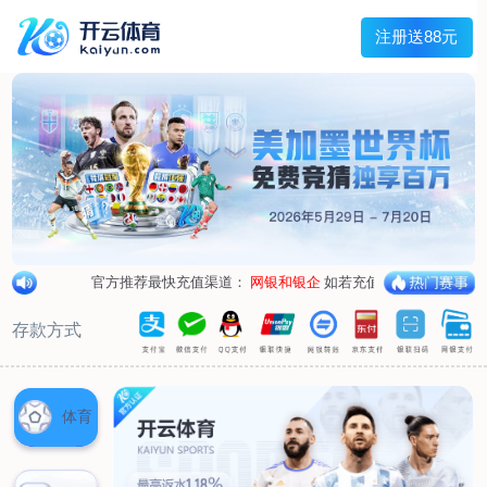
首页
关于我们
董事长致辞
企业简介
企业架构
企业资质
党支部
业务领域
保安服务
安全检查
技术防范
劳务服务
明星护卫
新闻中心
公司动态
行业动态
人才招聘
社会招聘
团队风采
联系我们
联系方式