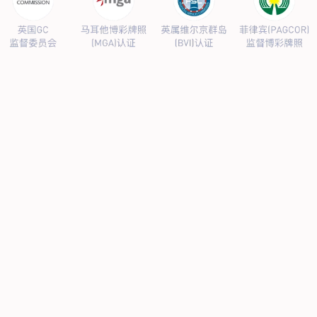
电话：
邮箱：
邮编：
尊敬的客户，感谢您对诚徳永信的关注与厚爱！
开云网页版·官方站在线登入-开云(中国)会珍视您的每一个建
议，并积极解决您所提出的问题，开云网页版·官方站在线登入-
开云(中国)只有勇于面对自己的不足，才能提高品质与服务。谢
谢您的理解和支持！