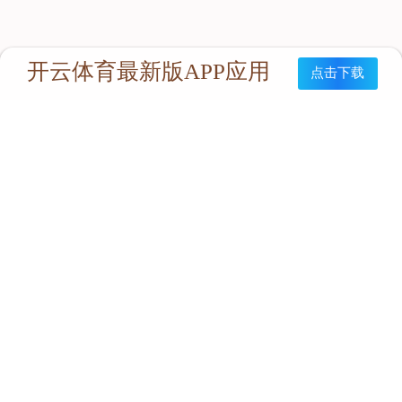
站在线登入-开云(中国)将会以时不我待的紧迫感，舍我其谁的使
命感，与时俱进的责任感，站队首，立潮头，当先锋，以更加昂
扬的姿态，更加振奋的精神，更加稳健的步伐阔步前行。我公司
全体同仁愿与您携手奋进，共创更加灿烂辉煌的明天。
董事长-王永